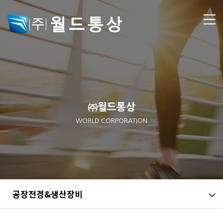
㈜월드통상
WORLD CORPORATION
공장전경&생산장비