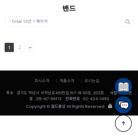
밴드
Total 10건
1 페이지
2
1
회사소개
제품소개
오시는길
주소
: 경기도 하남시 서하남로451번길 107-16 101호, 202호
사업자등록번
호
: 215-87-66172
전화번호
: 02-424-1493
Copyright ©
월드통상
All Rights Reserved.